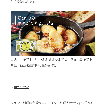
引く美味しさです。
出典：
【ギフト】Canささ ささかまアヒージョ 3缶 ギフト
常温｜仙台名産武田の笹かまぼこ
・
鴨コンフィ
フランス料理の定番鴨コンフィを、料理人が一つずつ手作り