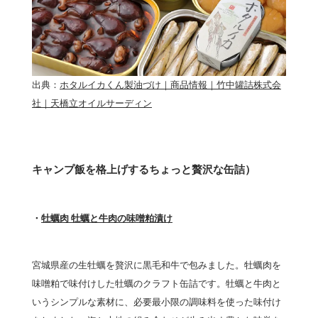
出典：
ホタルイカくん製油づけ｜商品情報｜竹中罐詰株式会
社｜天橋立オイルサーディン
キャンプ飯を格上げするちょっと贅沢な缶詰）
・
牡蠣肉 牡蠣と牛肉の味噌粕漬け
宮城県産の生牡蠣を贅沢に黒毛和牛で包みました。牡蠣肉を
味噌粕で味付けした牡蠣のクラフト缶詰です。牡蠣と牛肉と
いうシンプルな素材に、必要最小限の調味料を使った味付け