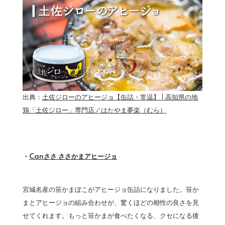
出典：
土佐ジローのアヒージョ【缶詰・常温】 | 高知県の地
鶏「土佐ジロー」専門店／はたやま夢楽（むら）
・
Canささ ささかまアヒージョ
宮城名産の笹かまぼこがアヒージョ缶詰になりました。笹か
まとアヒージョの組み合わせが、驚くほどの相性の良さを見
せてくれます。もっと笹かまが食べたくなる、クセになる後