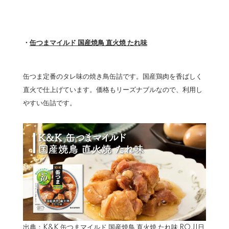
・
缶つまマイルド 国産焼鳥 直火焼 たれ味
缶つま定番のタレ味の焼き鳥缶詰です。国産鶏肉を香ばしく
直火で仕上げています。価格もリーズナブルなので、利用し
やすい缶詰です。
出典：
K&K 缶つまマイルド 国産焼鳥 直火焼 たれ味 ROJI日