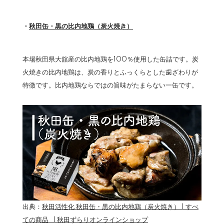
・
秋田缶・黒の比内地鶏（炭火焼き）
本場秋田県大舘産の比内地鶏を100％使用した缶詰です。炭
火焼きの比内地鶏は、炭の香りとふっくらとした歯ざわりが
特徴です。比内地鶏ならではの旨味がたまらない一缶です。
出典：
秋田活性化 秋田缶・黒の比内地鶏（炭火焼き） | すべ
ての商品 | 秋田ずらりオンラインショップ