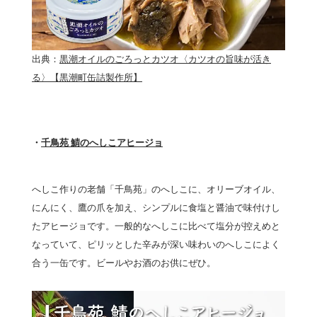
出典：
黒潮オイルのごろっとカツオ〈カツオの旨味が活き
る〉【黒潮町缶詰製作所】
・
千鳥苑 鯖のへしこアヒージョ
へしこ作りの老舗「千鳥苑」のへしこに、オリーブオイル、
にんにく、鷹の爪を加え、シンプルに食塩と醤油で味付けし
たアヒージョです。一般的なへしこに比べて塩分が控えめと
なっていて、ピリッとした辛みが深い味わいのへしこによく
合う一缶です。ビールやお酒のお供にぜひ。