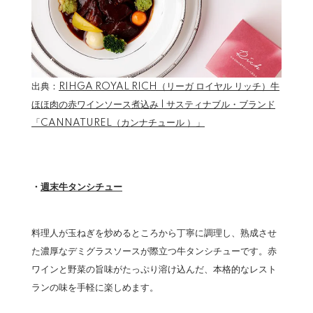
出典：
RIHGA ROYAL RICH（リーガ ロイヤル リッチ）牛
ほほ肉の赤ワインソース煮込み | サスティナブル・ブランド
「CANNATUREL（カンナチュール ）」
・
週末牛タンシチュー
料理人が玉ねぎを炒めるところから丁寧に調理し、熟成させ
た濃厚なデミグラスソースが際立つ牛タンシチューです。赤
ワインと野菜の旨味がたっぷり溶け込んだ、本格的なレスト
ランの味を手軽に楽しめます。