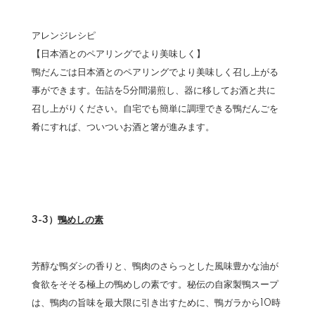
アレンジレシピ
【日本酒とのペアリングでより美味しく】
鴨だんごは日本酒とのペアリングでより美味しく召し上がる
事ができます。缶詰を5分間湯煎し、器に移してお酒と共に
召し上がりください。自宅でも簡単に調理できる鴨だんごを
肴にすれば、ついついお酒と箸が進みます。
3-3）
鴨めしの素
芳醇な鴨ダシの香りと、鴨肉のさらっとした風味豊かな油が
食欲をそそる極上の鴨めしの素です。秘伝の自家製鴨スープ
は、鴨肉の旨味を最大限に引き出すために、鴨ガラから10時