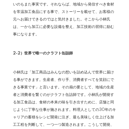
いのもまた事実です。それならば、地域から発信すべき食材
を常温加工食品にする事で、ストーリーを載せて、お客様の
元へお届けできるのではと気付きました。そこから小林氏
は、一から加工に必要な設備を整え、加工技術の習得に励む
事になります。
2-2）世界で唯一のクラフト缶詰師
小林氏は「加工商品はみんなの想いを詰め込んで世界に届け
る事ができます。生産者、作り手、消費者すべてを笑顔にで
きる事業です」と言います。その扇の要として、地域の生産
者と消費者を繋ぐのがクラフト缶詰師です。小林氏が開発す
る加工食品は、食材の本来の味を引き出すために、店舗と同
じように丁寧な仕事が施されます。料理人としての30年のキ
ャリアの蓄積をレシピ開発に注ぎ、最も美味しく仕上げる加
工工程を判断して、一つ一つ製造されます。こうして開発、