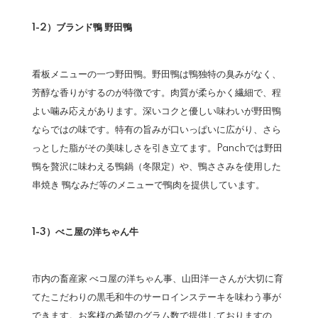
1-2）ブランド鴨 野田鴨
看板メニューの一つ野田鴨。野田鴨は鴨独特の臭みがなく、
芳醇な香りがするのが特徴です。肉質が柔らかく繊細で、程
よい噛み応えがあります。深いコクと優しい味わいが野田鴨
ならではの味です。特有の旨みが口いっぱいに広がり、さら
っとした脂がその美味しさを引き立てます。Panchでは野田
鴨を贅沢に味わえる鴨鍋（冬限定）や、鴨ささみを使用した
串焼き 鴨なみだ等のメニューで鴨肉を提供しています。
1-3）べこ屋の洋ちゃん牛
市内の畜産家 べコ屋の洋ちゃん事、山田洋一さんが大切に育
てたこだわりの黒毛和牛のサーロインステーキを味わう事が
できます。お客様の希望のグラム数で提供しておりますの