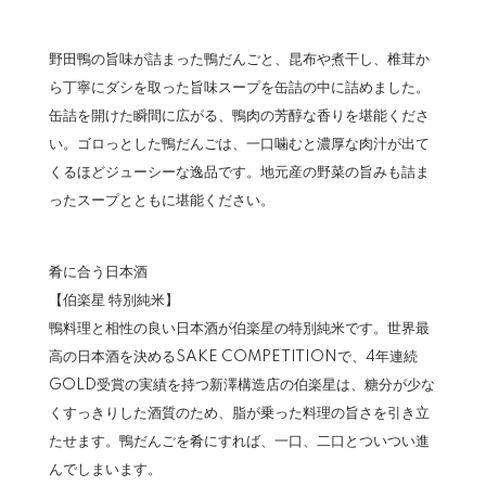
野田鴨の旨味が詰まった鴨だんごと、昆布や煮干し、椎茸か
ら丁寧にダシを取った旨味スープを缶詰の中に詰めました。
缶詰を開けた瞬間に広がる、鴨肉の芳醇な香りを堪能くださ
い。ゴロっとした鴨だんごは、一口噛むと濃厚な肉汁が出て
くるほどジューシーな逸品です。地元産の野菜の旨みも詰ま
ったスープとともに堪能ください。
肴に合う日本酒
【伯楽星 特別純米】
鴨料理と相性の良い日本酒が伯楽星の特別純米です。世界最
高の日本酒を決めるSAKE COMPETITIONで、4年連続
GOLD受賞の実績を持つ新澤構造店の伯楽星は、糖分が少な
くすっきりした酒質のため、脂が乗った料理の旨さを引き立
たせます。鴨だんごを肴にすれば、一口、二口とついつい進
んでしまいます。