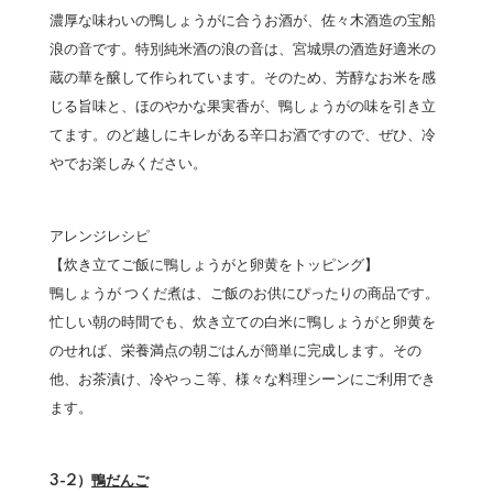
濃厚な味わいの鴨しょうがに合うお酒が、佐々木酒造の宝船
浪の音です。特別純米酒の浪の音は、宮城県の酒造好適米の
蔵の華を醸して作られています。そのため、芳醇なお米を感
じる旨味と、ほのやかな果実香が、鴨しょうがの味を引き立
てます。のど越しにキレがある辛口お酒ですので、ぜひ、冷
やでお楽しみください。
アレンジレシピ
【炊き立てご飯に鴨しょうがと卵黄をトッピング】
鴨しょうが つくだ煮は、ご飯のお供にぴったりの商品です。
忙しい朝の時間でも、炊き立ての白米に鴨しょうがと卵黄を
のせれば、栄養満点の朝ごはんが簡単に完成します。その
他、お茶漬け、冷やっこ等、様々な料理シーンにご利用でき
ます。
3-2）
鴨だんご