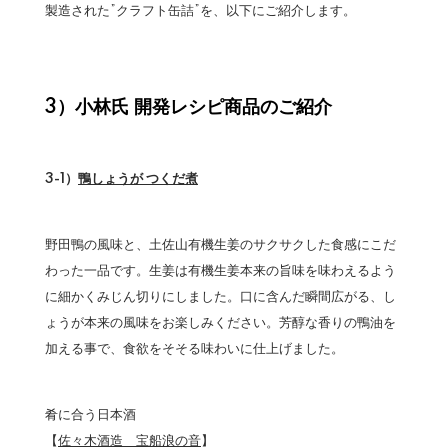
製造された”クラフト缶詰”を、以下にご紹介します。
3）小林氏 開発レシピ商品のご紹介
3-1）
鴨しょうが つくだ煮
野田鴨の風味と、土佐山有機生姜のサクサクした食感にこだ
わった一品です。生姜は有機生姜本来の旨味を味わえるよう
に細かくみじん切りにしました。口に含んだ瞬間広がる、し
ょうが本来の風味をお楽しみください。芳醇な香りの鴨油を
加える事で、食欲をそそる味わいに仕上げました。
肴に合う日本酒
【
佐々木酒造 宝船浪の音
】