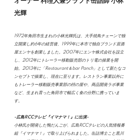
オーナー 料理人兼クラフト缶詰師 小林
光輝
1972年角田市生まれの小林光輝氏は、大手焼鳥チェーンで独
立開業し約6年の経営後、1999年に本市で独自ブランド居酒
屋エンヤを創業しました。2007年にエンヤ株式会社を設立
し、2012年にトレーラー移動販売部のトリ電の操業を開
始。2013年に「Restaurant＆bar Panch」として新たなコ
ンセプトで操業し、現在に至ります。レストラン事業以外に
もトレーラー移動販売事業部の枡の屋や、商品開発ラボ事業
など、生まれ育った角田市で幅広く食の分野に携っていま
す。
-広島RCCテレビ『イマナマ！』に出演-
小林氏が開発した鴨だんごが、広島RCCテレビの人気情報番
組『イマナマ！』で取り上げられました。缶詰博士こと黒川