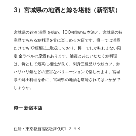
3）宮城県の地酒と鯨を堪能（新宿駅）
宮城県の銘酒 浦霞 を始め、100種類の日本酒と、宮城県の特
産品でもある鯨料理を肴に楽しめるお店です。樽一では浦霞
だけでも10種類以上取扱しており、樽一でしか味わえない限
定 金ラベルの原酒もあります。浦霞と共にいただく鯨料理
は、肴として最高に相性が良く、刺身三種盛りや鯨カツ、鯨
ハリハリ鍋などの豊富なバリエーションで楽しめます。宮城
県の郷土料理を肴に、宮城県の地酒を堪能されてはいかがで
しょうか。
樽一 新宿本店
住所：東京都新宿区歌舞伎町1-2-9 B1