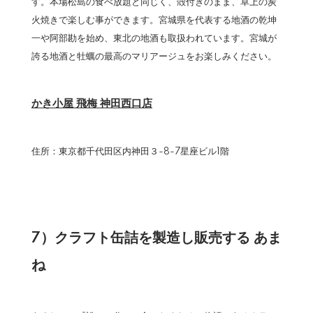
す。本場松島の食べ放題と同じく、殻付きのまま、卓上の炭
火焼きで楽しむ事ができます。宮城県を代表する地酒の乾坤
一や阿部勘を始め、東北の地酒も取扱われています。宮城が
誇る地酒と牡蠣の最高のマリアージュをお楽しみください。
かき小屋 飛梅 神田西口店
住所：東京都千代田区内神田３-8-7星座ビル1階
7）クラフト缶詰を製造し販売する あま
ね