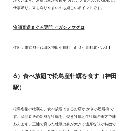
ができます。お店は駅から徒歩1分とアクセスの良い立地で、
仕事帰りに立ち寄りやすいのも嬉しいポイントです。
漁師直送まぐろ専門 ヒガシノマグロ
住所：東京都千代田区神田小川町1-8-3 小川町北ビルB1F
6）食べ放題で松島産牡蠣を食す（神田
駅）
松島名物の牡蠣を、食べ放題できるお店が かき小屋飛梅 で
す。産地直送の新鮮な牡蠣を、焼き牡蠣と生牡蠣の両方で味
わえます。三陸で育った牡蠣は身が大きく濃厚な味が特徴で