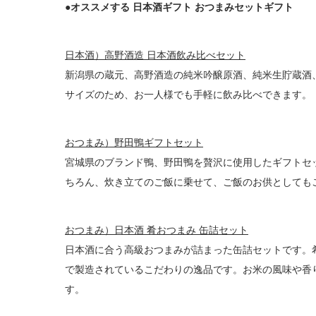
●オススメする 日本酒ギフト おつまみセットギフト
日本酒）高野酒造 日本酒飲み比べセット
新潟県の蔵元、高野酒造の純米吟醸原酒、純米生貯蔵酒
サイズのため、お一人様でも手軽に飲み比べできます。
おつまみ）野田鴨ギフトセット
宮城県のブランド鴨、野田鴨を贅沢に使用したギフトセ
ちろん、炊き立てのご飯に乗せて、ご飯のお供としても
おつまみ）日本酒 肴おつまみ 缶詰セット
日本酒に合う高級おつまみが詰まった缶詰セットです。
で製造されているこだわりの逸品です。お米の風味や香
す。