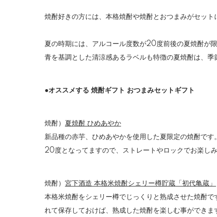
焼酎好きの方には、本格焼酎や焼酎とおつまみがセットに
夏の時期には、アルコール度数が20度前後の夏焼酎が
青を基調とした清涼感あるラベルも特徴の夏焼酎は、季
●オススメする 焼酎ギフト おつまみセットギフト
焼酎）
夏焼酎 ひめあやか
新品種の赤芋、ひめあやかを使用した夏限定の焼酎です
20度となってますので、ストレートやロックでお楽し
焼酎）
宮下酒造 本格米焼酎シェリー樽貯蔵「初代亀蔵」
本格米焼酎をシェリー樽でじっくりと熟成させた焼酎で
れて保存しておけば、熟成した焼酎を楽しむ事ができま