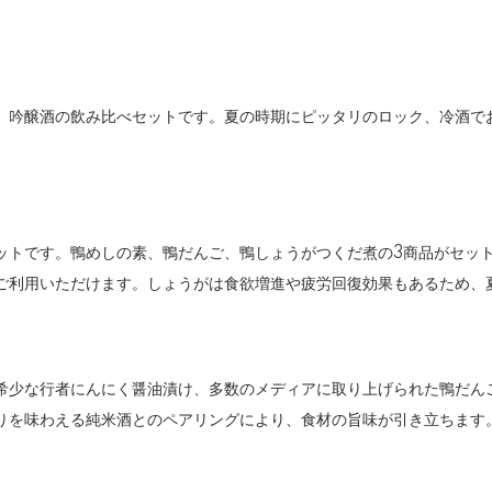
、吟醸酒の飲み比べセットです。夏の時期にピッタリのロック、冷酒でお
ットです。鴨めしの素、鴨だんご、鴨しょうがつくだ煮の3商品がセッ
ご利用いただけます。しょうがは食欲増進や疲労回復効果もあるため、
希少な行者にんにく醤油漬け、多数のメディアに取り上げられた鴨だん
りを味わえる純米酒とのペアリングにより、食材の旨味が引き立ちます