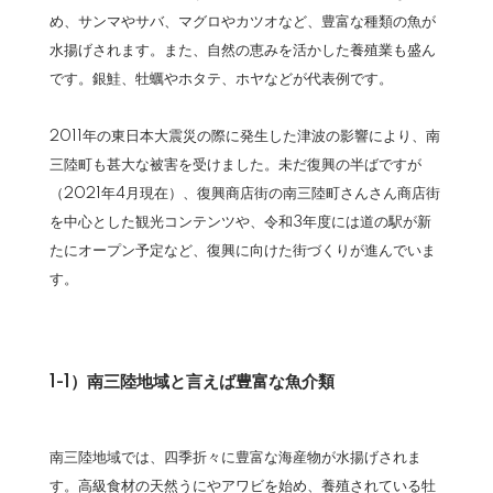
め、サンマやサバ、マグロやカツオなど、豊富な種類の魚が
水揚げされます。また、自然の恵みを活かした養殖業も盛ん
です。銀鮭、牡蠣やホタテ、ホヤなどが代表例です。
2011年の東日本大震災の際に発生した津波の影響により、南
三陸町も甚大な被害を受けました。未だ復興の半ばですが
（2021年4月現在）、復興商店街の南三陸町さんさん商店街
を中心とした観光コンテンツや、令和3年度には道の駅が新
たにオープン予定など、復興に向けた街づくりが進んでいま
す。
1-1）南三陸地域と言えば豊富な魚介類
南三陸地域では、四季折々に豊富な海産物が水揚げされま
す。高級食材の天然うにやアワビを始め、養殖されている牡