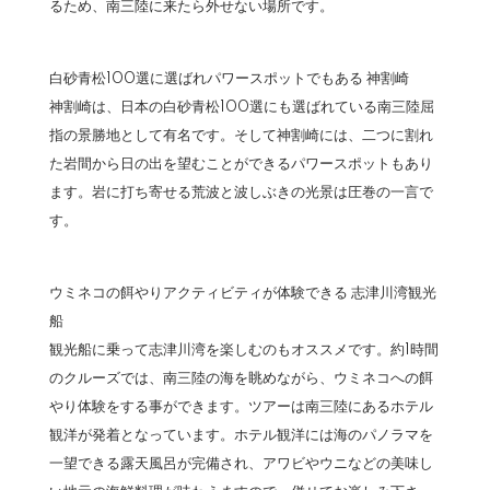
るため、南三陸に来たら外せない場所です。
白砂青松100選に選ばれパワースポットでもある 神割崎
神割崎は、日本の白砂青松100選にも選ばれている南三陸屈
指の景勝地として有名です。そして神割崎には、二つに割れ
た岩間から日の出を望むことができるパワースポットもあり
ます。岩に打ち寄せる荒波と波しぶきの光景は圧巻の一言で
す。
ウミネコの餌やりアクティビティが体験できる 志津川湾観光
船
観光船に乗って志津川湾を楽しむのもオススメです。約1時間
のクルーズでは、南三陸の海を眺めながら、ウミネコへの餌
やり体験をする事ができます。ツアーは南三陸にあるホテル
観洋が発着となっています。ホテル観洋には海のパノラマを
一望できる露天風呂が完備され、アワビやウニなどの美味し