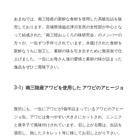
あまねでは、南三陸産の新鮮な食材を使用した高級缶詰を販
売しております。宮城県漁協志津川支所の女性部が中心とな
って結成された「南三陸おふくろの味研究会」のメンバーの
方々が、一缶ずつ手作りされています。水揚げされた食材を
新鮮なうちに加工し、素材の味を引き出すために無添加で仕
上げました。一缶にお母さん達の愛情と素材の味が詰まった
逸品をぜひご賞味下さい。
3-1）南三陸産アワビを使用した アワビのアヒージョ
贅沢にも、一缶にアワビが1個半詰まっているアワビのアヒー
ジョ缶。アワビは食べやすい大きさにカットされ、ニンニク
と唐辛子で風味付けされています。召し上がる際は、缶詰を
湯煎し、熱したスキレット等に移してお召し上がり下さい。