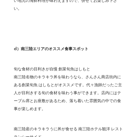
い地元の海鮮料理が味わえますので、併せてお楽しみ下さ
い。
d）南三陸エリアのオススメ食事スポット
旬な食材の目利きが自慢 創菜旬魚はしもと
南三陸名物のキラキラ丼を味わうなら、さんさん商店街内に
ある創菜旬魚 はしもとがオススメです。代々漁師だったご主
人が目利きする旬の食材を味わう事ができます。店内にはテ
ーブル席とお座敷があるため、落ち着いた雰囲気の中での食
事が楽しめます。
南三陸産のキラキラうに丼が食せる 南三陸ホテル観洋 レスト