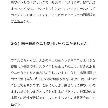
白ワインとのペアリングでより美味しく頂けます。旨味が詰
まったオイルは、バケットに付けたり、パスタソースとして
のアレンジもオススメです。アワビのアヒージョの通販販売
は
こちら
から。
3-2）南三陸産ウニを使用した ウニたまちゃん
ウニたまちゃんは、天然の南三陸産ムラサキウニと玉ねぎを
使用した缶詰です。スライスした玉ねぎの上に、甘みのある
ウニがぎっしりと敷き詰められています。なお、志津川湾で
のウニ漁は年5～6日しか漁が解禁されないため、南三陸のウ
ニはとても希少です。ご飯にたっぷり乗せたうに丼や、その
ままお酒のおつまみとしてお召し上がり下さい。純米系の日
本酒との相性が抜群です。ウニたまちゃんの通販販売は
こち
ら
から。