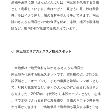
産物を豪華に盛り込んだどんぶりは、南三陸を代表する名物
として定着しています。春はつげ丼、夏はうに丼、秋は秋旨
丼、冬はイクラ丼と、旬の食材を味わう事ができます。南三
陸のさんさん商店街内の飲食店を始め、志津川地区や歌津地
区など、町内外約9店舗で提供されています。
c）南三陸エリアのオススメ観光スポット
ご当地価格で地元食材を味わえる さんさん商店街
南三陸を代表する観光スポットです。震災後の2012年に仮
設店舗としてオープンし、まちの復興と希望のシンボルとし
て、町民と観光客など、多くの人と心の絆が生まれる場所と
なりました。2017年には仮設から本設オープンとなり、志津
川湾で水揚げされる新鮮な海産物や、名物のキラキラ丼を味
わう事ができます。ご当地価格で海産物も購入する事ができ