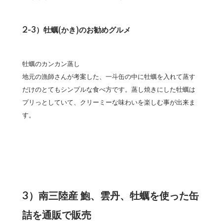
2-3）牡蠣(かき)のお勧めグルメ
牡蠣のカンカン蒸し
地元の漁師さんが考案した、一斗缶の中に牡蠣を入れて蒸す
だけのとてもシンプルな食べ方です。蒸し焼きにした牡蠣は
プリっとしていて、クリーミーな味わいを楽しむ事が出来ま
す。
3）南三陸産 鮑、雲丹、牡蠣を使った缶
詰を通販で販売