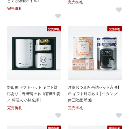
どぐろ燻製オイル）
完売御礼
完売御礼
完売御礼
完売御礼
野田鴨 ギフトセット ギフト対
洋食おつまみ 缶詰セットA 各1
応あり [ 野田鴨 土佐山有機生姜
缶 ギフト対応あり [ 牛タン ／
／ 料理人 小林光輝 ]
南三陸産 蛸 鮑 ]
完売御礼
完売御礼
完売御礼
完売御礼