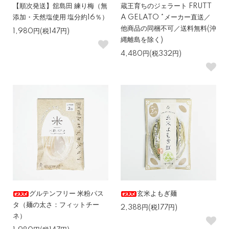
【順次発送】舘島田 練り梅（無
蔵王育ちのジェラート FRUTT
添加・天然塩使用 塩分約16％）
A GELATO *メーカー直送／
他商品の同梱不可／送料無料(沖
1,980円(税147円)
縄離島を除く)
4,480円(税332円)
グルテンフリー 米粉パス
玄米よもぎ麺
タ（麺の太さ：フィットチー
2,388円(税177円)
ネ）