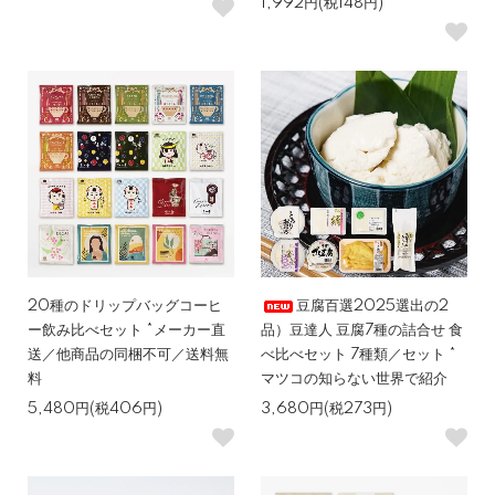
1,992円(税148円)
20種のドリップバッグコーヒ
豆腐百選2025選出の2
ー飲み比べセット *メーカー直
品）豆達人 豆腐7種の詰合せ 食
送／他商品の同梱不可／送料無
べ比べセット 7種類／セット *
料
マツコの知らない世界で紹介
5,480円(税406円)
3,680円(税273円)