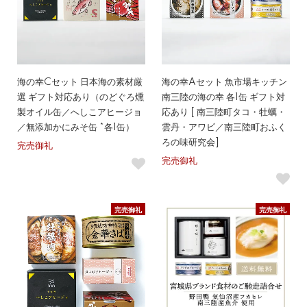
海の幸Cセット 日本海の素材厳
海の幸Aセット 魚市場キッチン
選 ギフト対応あり（のどぐろ燻
南三陸の海の幸 各1缶 ギフト対
製オイル缶／へしこアヒージョ
応あり [ 南三陸町タコ・牡蠣・
／無添加かにみそ缶 *各1缶）
雲丹・アワビ／南三陸町おふく
ろの味研究会]
完売御礼
完売御礼
完売御礼
完売御礼