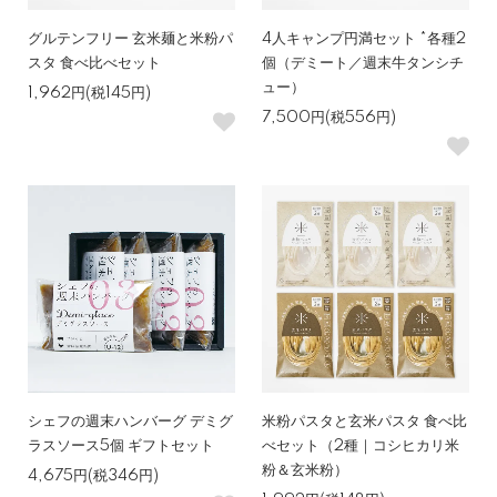
グルテンフリー 玄米麺と米粉パ
4人キャンプ円満セット *各種2
スタ 食べ比べセット
個（デミート／週末牛タンシチ
ュー）
1,962円(税145円)
7,500円(税556円)
シェフの週末ハンバーグ デミグ
米粉パスタと玄米パスタ 食べ比
ラスソース5個 ギフトセット
べセット（2種｜コシヒカリ米
粉＆玄米粉）
4,675円(税346円)