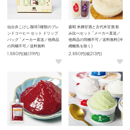
仙台弁こけし珈琲5種類のブレ
森昭 米麹甘酒と古代米甘酒 飲
ンドコーヒー セット ドリップ
み比べセット *メーカー直送／
バッグ *メーカー直送／他商品
他商品の同梱不可／送料無料(沖
の同梱不可／送料無料
縄離島を除く)
1,880円(税139円)
2,880円(税213円)