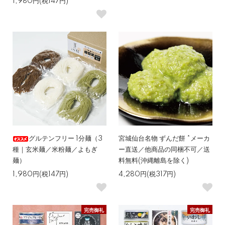
1,980円(税147円)
グルテンフリー 1分麺（3
宮城仙台名物 ずんだ餅 *メーカ
種｜玄米麺／米粉麺／よもぎ
ー直送／他商品の同梱不可／送
麺）
料無料(沖縄離島を除く)
1,980円(税147円)
4,280円(税317円)
完売御礼
完売御礼