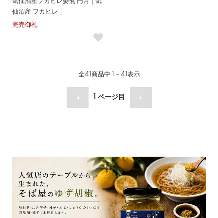
気仙沼産フカヒレ姿煮 円月 [ 気
仙沼産 フカヒレ ]
完売御礼
全
41
商品中
1 - 41
表示
1
ページ目