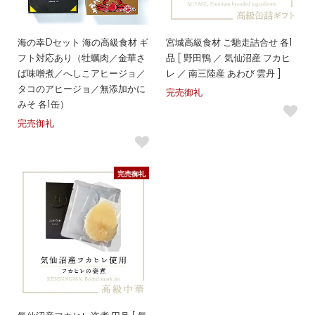
海の幸Dセット 海の高級食材 ギ
宮城高級食材 ご馳走詰合せ 各1
フト対応あり（牡蠣肉／金華さ
品 [ 野田鴨 ／ 気仙沼産 フカヒ
ば味噌煮／へしこアヒージョ／
レ ／ 南三陸産 あわび 雲丹 ]
タコのアヒージョ／無添加かに
完売御礼
みそ 各1缶）
完売御礼
完売御礼