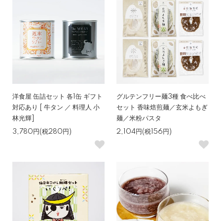
洋食屋 缶詰セット 各1缶 ギフト
グルテンフリー麺3種 食べ比べ
対応あり [ 牛タン ／ 料理人 小
セット 香味焙煎麺／玄米よもぎ
林光輝]
麺／米粉パスタ
3,780円(税280円)
2,104円(税156円)