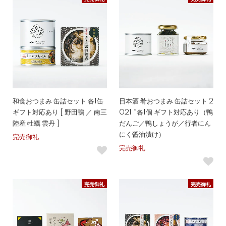
和食おつまみ 缶詰セット 各1缶
日本酒 肴おつまみ 缶詰セット 2
ギフト対応あり [ 野田鴨 ／ 南三
021 *各1個 ギフト対応あり（鴨
陸産 牡蠣 雲丹 ]
だんご／鴨しょうが／行者にん
にく醤油漬け）
完売御礼
完売御礼
完売御礼
完売御礼