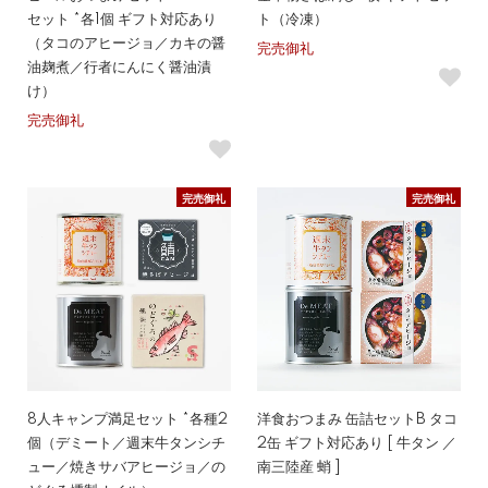
セット *各1個 ギフト対応あり
ト（冷凍）
（タコのアヒージョ／カキの醤
完売御礼
油麹煮／行者にんにく醤油漬
け）
完売御礼
完売御礼
完売御礼
8人キャンプ満足セット *各種2
洋食おつまみ 缶詰セットB タコ
個（デミート／週末牛タンシチ
2缶 ギフト対応あり [ 牛タン ／
ュー／焼きサバアヒージョ／の
南三陸産 蛸 ]