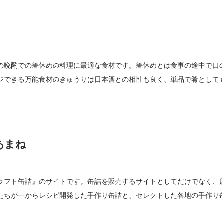
の晩酌での箸休めの料理に最適な食材です。箸休めとは食事の途中で口
ジできる万能食材のきゅうりは日本酒との相性も良く、単品で肴として
あまね
ラフト缶詰』のサイトです。缶詰を販売するサイトとしてだけでなく、
たちが一からレシピ開発した手作り缶詰と、セレクトした各地の手作り