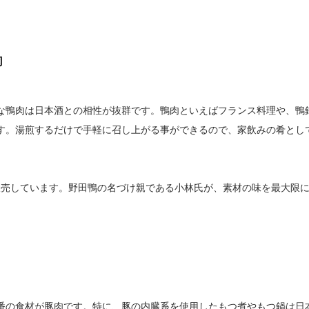
肉
な鴨肉は日本酒との相性が抜群です。鴨肉といえばフランス料理や、鴨
す。湯煎するだけで手軽に召し上がる事ができるので、家飲みの肴とし
を販売しています。野田鴨の名づけ親である小林氏が、素材の味を最大限
番の食材が豚肉です。特に、豚の内臓系を使用したもつ煮やもつ鍋は日