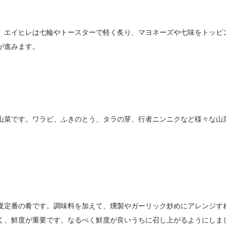
。エイヒレは七輪やトースターで軽く炙り、マヨネーズや七味をトッピ
が進みます。
山菜です。ワラビ、ふきのとう、タラの芽、行者ニンニクなど様々な山
夏定番の肴です。調味料を加えて、燻製やガーリック炒めにアレンジす
く、鮮度が重要です。なるべく鮮度が良いうちに召し上がるようにしま