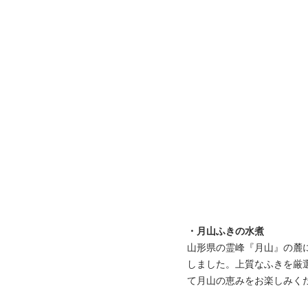
・月山ふきの水煮
山形県の霊峰『月山』の麓
しました。上質なふきを厳
て月山の恵みをお楽しみく