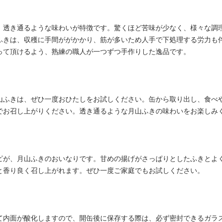
、透き通るような味わいが特徴です。驚くほど苦味が少なく、様々な調
ふきは、収穫に手間ががかかり、筋が多いため人手で下処理する労力も
って頂けるよう、熟練の職人が一つずつ手作りした逸品です。
山ふきは、ぜひ一度おひたしをお試しください。缶から取り出し、食べ
でお召し上がりください。透き通るような月山ふきの味わいをお楽しみ
ピが、月山ふきのおいなりです。甘めの揚げがさっぱりとしたふきとよ
と香り良く召し上がれます。ぜひ一度ご家庭でもお試しください。
て内面が酸化しますので、開缶後に保存する際は、必ず密封できるガラ