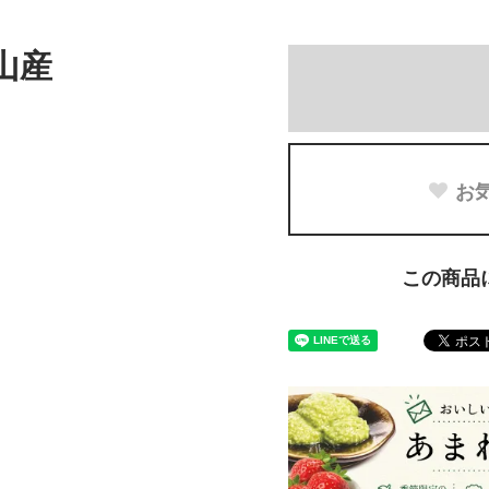
山産
お
この商品