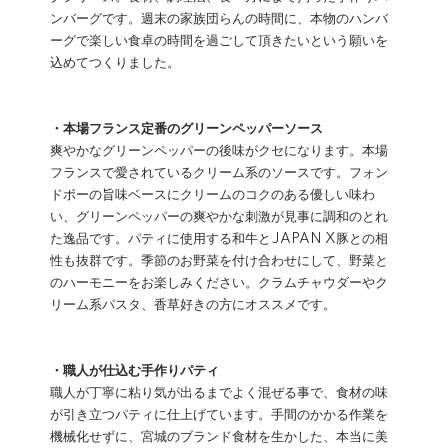
ンバーグです。週末の家族団らんの時間に、本物のハンバ
ーグで楽しい食卓の時間を過ごして頂きたいという願いを
込めてつくりました。
・本場フランス定番のグリーンペッパーソース
爽やかなグリーンペッパーの後味がクセになります。本場
フランスで愛されているクリーム系のソースです。フォン
ドボーの旨味ベースにクリームのコクのある優しい味わ
い、グリーンペッパーの爽やかな刺激が見事に調和のとれ
た逸品です。パティに使用する和牛とJAPAN X豚との相
性も抜群です。季節のお野菜を付け合わせにして、野菜と
のハーモニーをお楽しみください。クラムチャウダーやク
リーム系パスタ、香草好きの方にオススメです。
・職人が仕込む手作りパティ
職人が丁寧に粘り気が出るまでよく混ぜる事で、食材の味
が引き立つパティに仕上げています。手間のかかる作業を
機械化せずに、宮城のブランド食材を生かした、本当に美