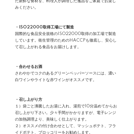
た新鮮な食材を、料理人が調理した逸品をご家庭でお楽し
みください。
・ISO22000取得工場にて製造
国際的な食品安全規格のISO22000取得の加工場で製造
しています。衛生管理のためのHACCPも徹底し、安心し
て召し上がれる食品をお届けします。
・合わせるお酒
さわやかでコクのあるグリーンペッパーソースには、濃い
白ワインやライトな赤ワインがオススメです。
・召し上がり方
１）袋ごと沸騰したお湯に入れ、湯煎で10分温めてからお
召し上がり下さい。少々手間がかかりますが、電子レンジ
の加熱調理より、美味しく仕上がります。
２）オススメの付け合わせとして、マッシュポテト、フラ
イドポテト、ブロッコリーをお勧めします。