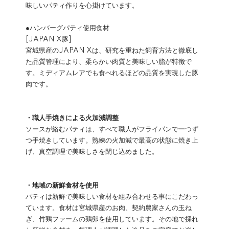
味しいパティ作りを心掛けています。
●ハンバーグパティ使用食材
[JAPAN X豚]
宮城県産のJAPAN Xは、研究を重ねた飼育方法と徹底し
た品質管理により、柔らかい肉質と美味しい脂が特徴で
す。ミディアムレアでも食べれるほどの品質を実現した豚
肉です。
・職人手焼きによる火加減調整
ソースが絡むパティは、すべて職人がフライパンで一つず
つ手焼きしています。熟練の火加減で最高の状態に焼き上
げ、真空調理で美味しさを閉じ込めました。
・地域の新鮮食材を使用
パティは新鮮で美味しい食材を組み合わせる事にこだわっ
ています。食材は宮城県産のお肉、契約農家さんの玉ね
ぎ、竹鶏ファームの鶏卵を使用しています。その地で採れ